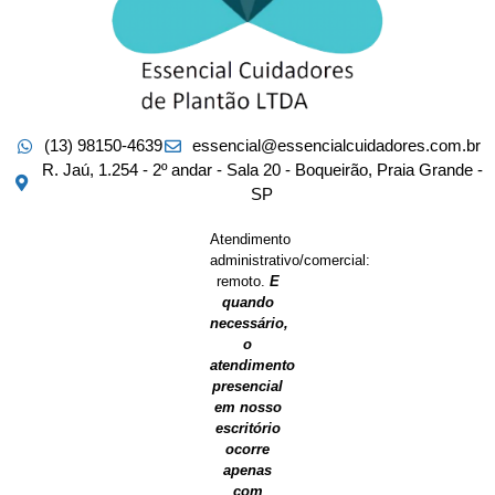
(13) 98150-4639
essencial@essencialcuidadores.com.br
R. Jaú, 1.254 - 2º andar - Sala 20 - Boqueirão, Praia Grande -
SP
Atendimento
administrativo/comercial:
remoto.
E
quando
necessário,
o
atendimento
presencial
em nosso
escritório
ocorre
apenas
com